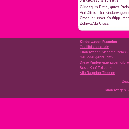
Zekiwa Alu-Cross
Günstig im Preis, gutes Preis
Verhältnis. Der Kinderwagen 
Cross ist unser Kauftipp. Meh
Zekiwa Alu-Cross
Kinderwagen Ratgeber
Qualitätsmerkmale
Kinderwagen Sicherheitscheck
Neu oder gebraucht?
Diese Kinderwagentypen gibt 
Beste Kauf-Zeitpunkt
Alle Ratgeber Themen
Besu
Kinderwagen Te