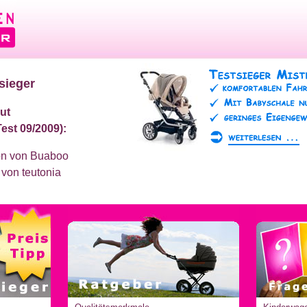
sieger
ut
Test 09/2009):
on von Buaboo
 von teutonia