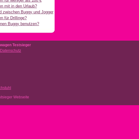
n für weniger als 100 €
n mit in den Urlaub?
d zwischen Buggy und Jogger
 für Drillinge?
inen Buggy benutzen?
wagen Testsieger
 Datenschutz
hstuhl
stsieger Webseite