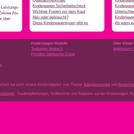
Qualitätsmerkmale
Kinderwage
Kinderwagen Sicherheitscheck
Kinderwage
-Leistungs-
Wichtige Fragen vor dem Kauf
Unterschie
Zekiwa Alu-
Neu oder gebraucht?
Kinderwagen
r über
Diese Kinderwagentypen gibt es
Ab wann e
Kinderwagen Modelle
Über Kinder
Testsieger Mistral S
Impressum /
Preistipp Zekiwa Alu-Cross
es
chen Sie auch unsere Kinderratgeber zum Thema:
Babygeschenke
und
Kinderhoc
stsieger
- Kaufempfehlungen, Testberichte und Ratgeber auf der Kinderwagen Te