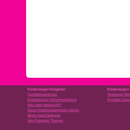
Kinderwagen Ratgeber
Kinderwagen 
Qualitätsmerkmale
Testsieger Mis
Kinderwagen Sicherheitscheck
Preistipp Zek
Neu oder gebraucht?
Diese Kinderwagentypen gibt es
Beste Kauf-Zeitpunkt
Alle Ratgeber Themen